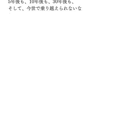
5年後も、10年後も、30年後も、
そして、今世で乗り越えられないな
ら、
恐らく来世にも、立ちはだかる。
壁は、「問題」ではない。
壁は、越えることが可能であり、
越えるべき「課題」なんだ。
必ず越えることができるんだ。
さぁ、一緒に、課題に取り組もう
よ。
新しい自分に出会えるから。
僕はりんご姫プロジェクトで
壁にぶつかりまくっている。
予定通り行っていないこともある
いや、行っていないことばかりだ。