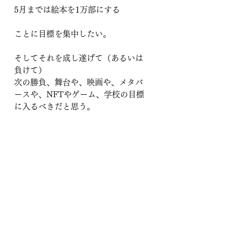
5月までは絵本を1万部にする
ことに目標を集中したい。
そしてそれを成し遂げて（あるいは
負けて）
次の勝負、舞台や、映画や、メタバ
ースや、NFTやゲーム、学校の目標
に入るべきだと思う。
違うかな。
どうだろうか？
全ての作業は進める。舞台も並行し
て進めるし、映画も、音楽も進め
る。
でも今僕が人生をかけて勝負するの
は、