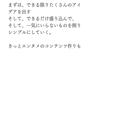
まずは、できる限りたくさんのアイ
デアを出す
そして、できるだけ盛り込んで、
そして、一気にいらないものを削り
シンプルにしていく。
きっとエンタメのコンテンツ作りも
一緒だと思う。
ありったけ詰め込んでから
９９％カットしてしまう
そうすると
その残りの１％に、
最高のエッセンスが凝縮されるのを
何度も見てきたから。
秋に舞台やります
４月２３日にオーディションです。