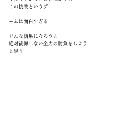
この挑戦というゲ
ームは面白すぎる
どんな結果になろうと
絶対後悔しない全力の勝負をしよう
と思う
それが
この
５０を超えた何者でもない男を応援
してくれた
６０９名のみんなに応える唯一の方
法だから