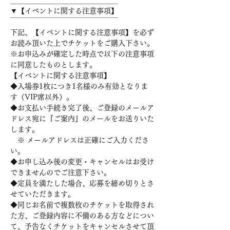
＿＿＿＿＿＿＿＿＿＿＿＿＿＿＿

▼【イベントに関する注意事項】

￣￣￣￣￣￣￣￣￣￣￣￣￣￣￣

下記、【イベントに関する注意事項】を必ず
お読み頂いた上でチケットをご購入下さい。

※お申込みが確定した時点で以下の注意事項
に同意したものとします。

【イベントに関する注意事項】

◆入場券1枚につき1名様のみ有効となりま
す（VIP席以外）。

◆お支払い手続き完了後、ご登録のメールア
ドレス宛に『ご案内』のメールをお送りいた
します。

　※ メールアドレスは正確にご入力くださ
い。

◆お申し込み後の変更・キャンセルはお受け
できませんのでご注意下さい。

◆定員を満たした場合、応募を締め切りとさ
せていただきます。

◆同じお名前で複数枚のチケットを取得され
た方、ご登録内容に不備のある方などについ
て、予告なくチケットをキャンセルさせて頂