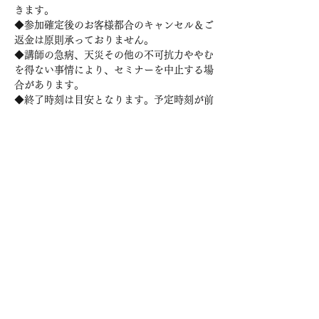
きます。

◆参加確定後のお客様都合のキャンセル＆ご
返金は原則承っておりません。

◆講師の急病、天災その他の不可抗力ややむ
を得ない事情により、セミナーを中止する場
合があります。

◆終了時刻は目安となります。予定時刻が前
後する可能性がございます。

◆他の来場者の迷惑になる行為を行う等の方
は強制的に退場して頂きます。その際のチケ
ットの払い戻しは一切行いませんので予めご
注意下さい。

◆本イベントは視聴中の録画・録音を固く禁
じます。

◆上記に該当される方の参加が発覚した場合
をはじめ、イベントの妨害に値する行為が発
生した際は、その損害を補償頂きます。

◆止むを得ない理由でイベントを中止させて
いただく場合があります。中止の場合はお申
し込みいただいたメールに通知します 。

◆チケット購入に際しては記載されている注