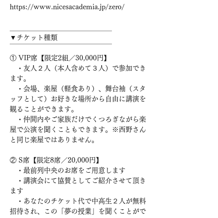
https://www.nicesacademia.jp/zero/

＿＿＿＿＿＿＿＿＿＿＿＿＿＿＿

▼チケット種類

￣￣￣￣￣￣￣￣￣￣￣￣￣￣￣

① VIP席【限定2組／30,000円】

　・友人２人（本人含めて３人）で参加でき
ます。

　・会場、楽屋（軽食あり）、舞台袖（スタ
ッフとして）お好きな場所から自由に講演を
観ることができます。

　・仲間内やご家族だけでくつろぎながら楽
屋で公演を聞くこともできます。※西野さん
と同じ楽屋ではありません。

② S席【限定8席／20,000円】

　・最前列中央のお席をご用意します

　・講演会にて協賛としてご紹介させて頂き
ます

　・あなたのチケット代で中高生２人が無料
招待され、この「夢の授業」を聞くことがで