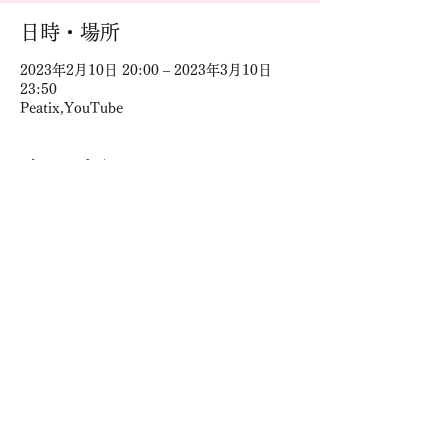
日時・場所
2023年2月10日 20:00 – 2023年3月10日
23:50
Peatix,YouTube
イベントについて
■■■■■■■■■
【あなたの未来授業】
初心者対象
AIクリエーター養成講座
～普通のあなたがAIを使ってクリエーター
になる日
MidjourneyとchatGPTとMubert等が作る未
来を体験しよう
■■■■■■■■■
●日時：２月９日（木）20:00-22:00
（オンライン受講は2月10日（金）
am10:00-１ヶ月間視聴可能）
このイベントをシェア
●場所：ラトゥール新宿コミュニティルーム