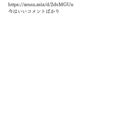
https://amzn.asia/d/2dxMGUu
今はいいコメントばかり
もっと批判される本にならないと
本物とは言えない。
もっともっと批判されよう
確か、３年ほど前の
一番嫌われていた女性タレントは
フワちゃんだった
そして一番人気があったのもフワち
ゃんだ
一番嫌われていた男性タレントは
キムタクだった
結局
嫌われること
批判されること